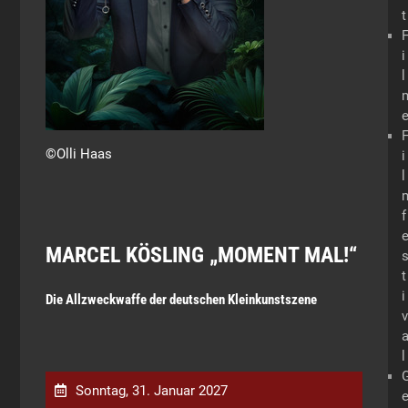
t
i
l
©Olli Haas
i
l
f
MARCEL KÖSLING „MOMENT MAL!“
t
i
Die Allzweckwaffe der deutschen Kleinkunstszene
v
l
Sonntag, 31. Januar 2027