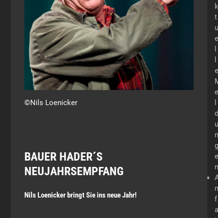
t
l
l
©Nils Loenicker
l
BAUER HADER´S
NEUJAHRSEMPFANG
Nils Loenicker bringt Sie ins neue Jahr!
f