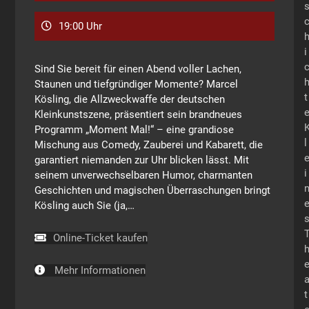
19:00 Uhr
i
Sind Sie bereit für einen Abend voller Lachen,
Staunen und tiefgründiger Momente? Marcel
t
Kösling, die Allzweckwaffe der deutschen
Kleinkunstszene, präsentiert sein brandneues
Programm „Moment Mal!“ – eine grandiose
l
Mischung aus Comedy, Zauberei und Kabarett, die
garantiert niemanden zur Uhr blicken lässt. Mit
i
seinem unverwechselbaren Humor, charmanten
Geschichten und magischen Überraschungen bringt
Kösling auch Sie (ja,…
Online-Ticket kaufen
Mehr Informationen
t