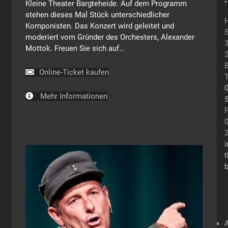
Kleine Theater Bargteheide. Auf dem Programm
stehen dieses Mal Stück unterschiedlicher
Komponisten. Das Konzert wird geleitet und
S
moderiert vom Gründer des Orchesters, Alexander
Mottok. Freuen Sie sich auf…
B
Online-Ticket kaufen
T
0
Mehr Informationen
F
0
i
t
b