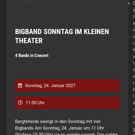
t
BIGBAND SONNTAG IM KLEINEN
THEATER
4 Bands in Concert
t
z
r
Sonntag, 24. Januar 2027
l
11:00 Uhr
r
Bargteheide swingt in den Sonntag mit vier
Bigbands Am Sonntag, 24. Januar um 11 Uhr
(Einlass 10:30 Uhr) ist es wieder soweit: Der siebte