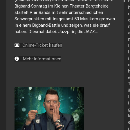
Bigband-Sonntag im Kleinen Theater Bargteheide
startet! Vier Bands mit sehr unterschiedlichen
r
Schwerpunkten mit insgesamt 50 Musikern grooven
in einem Bigband-Battle und zeigen, was sie drauf
haben. Diesmal dabei: Jazzpirin, die JAZZ…
Online-Ticket kaufen
t
l
i
Mehr Informationen
t
i
i