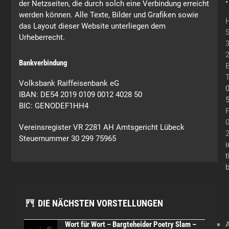
der Netzseiten, die durch solch eine Verbindung erreicht
werden können. Alle Texte, Bilder und Grafiken sowie
das Layout dieser Website unterliegen dem
S
Urheberrecht.
Bankverbindung
B
T
Volksbank Raiffeisenbank eG
0
IBAN: DE54 2019 0109 0012 4028 50
BIC: GENODEF1HH4
F
0
Vereinsregister VR 2281 AH Amtsgericht Lübeck
Steuernummer 30 299 75965
i
t
b
DIE NÄCHSTEN VORSTELLUNGEN
Wort für Wort – Bargteheider Poetry Slam –