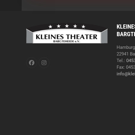
KLEINE
BARGTE
Hamburge
22941 Ba
Tel.:
045
Facebook
Instagram
Fax: 045
info@kle