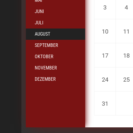
MAI
3
4
JUNI
JULI
10
11
AUGUST
SEPTEMBER
17
18
OKTOBER
NOVEMBER
24
25
DEZEMBER
31