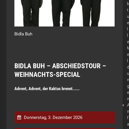
t
l
Bidla Buh
l
l
BIDLA BUH – ABSCHIEDSTOUR –
WEIHNACHTS-SPECIAL
Advent, Advent, der Kaktus brennt......
Donnerstag, 3. Dezember 2026
f