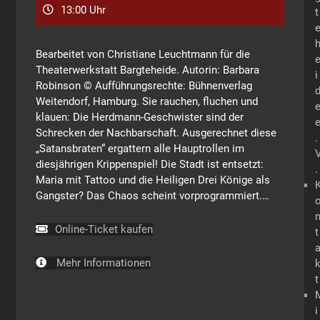
13:00 Uhr
t
Bearbeitet von Christiane Leuchtmann für die
Theaterwerkstatt Bargteheide. Autorin: Barbara
i
Robinson © Aufführungsrechte: Bühnenverlag
Weitendorf, Hamburg. Sie rauchen, fluchen und
klauen: Die Herdmann-Geschwister sind der
Schrecken der Nachbarschaft. Ausgerechnet diese
.
„Satansbraten“ ergattern alle Hauptrollen im
diesjährigen Krippenspiel! Die Stadt ist entsetzt:
.
Maria mit Tattoo und die Heiligen Drei Könige als
Gangster? Das Chaos scheint vorprogrammiert.…
Online-Ticket kaufen
t
Mehr Informationen
t
i