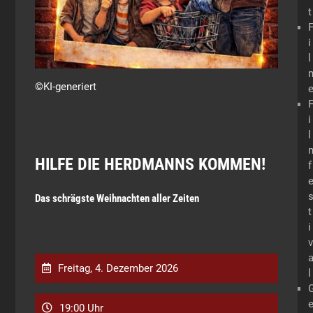
t
i
l
©KI-generiert
i
l
HILFE DIE HERDMANNS KOMMEN!
f
Das schrägste Weihnachten aller Zeiten
t
i
v
Freitag, 4. Dezember 2026
l
19:00 Uhr