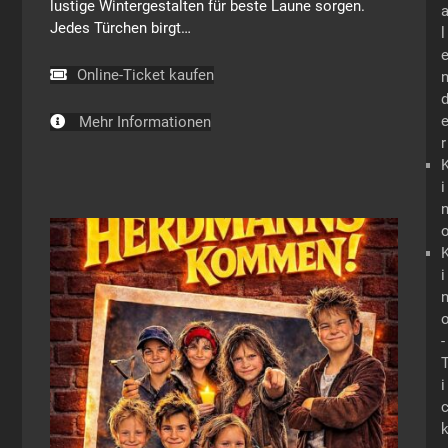
lustige Wintergestalten für beste Laune sorgen.
Jedes Türchen birgt…
l
Online-Ticket kaufen
Mehr Informationen
r
i
i
-
i