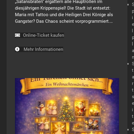
„Satansbraten“ ergattern alle Hauptrollen im
diesjährigen Krippenspiel! Die Stadt ist entsetzt:
Maria mit Tattoo und die Heiligen Drei Könige als
i
Gangster? Das Chaos scheint vorprogrammiert.…
l
Online-Ticket kaufen
l
Mehr Informationen
t
r
t
i
t