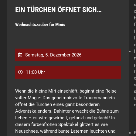
EIN TÜRCHEN ÖFFNET SICH…
f
Weihnachtszauber für Minis
i
l
I
Samstag, 5. Dezember 2026
r
11:00 Uhr
Wenn die kleine Miri einschläft, beginnt eine Reise
voller Magie: Das geheimnisvolle Traummännlein
öffnet die Türchen eines ganz besonderen
Adventskalenders. Dahinter erwacht die Bühne zum
Leben – es wird gewirbelt, getanzt und gelacht! In
diesem farbenfrohen Spektakel glitzert es wie
Neuschnee, während bunte Laternen leuchten und