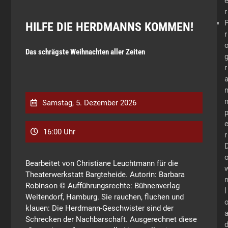
r
HILFE DIE HERDMANNS KOMMEN!
r
Das schrägste Weihnachten aller Zeiten
r
Samstag, 5. Dezember 2026
16:00 Uhr
r
Bearbeitet von Christiane Leuchtmann für die
Theaterwerkstatt Bargteheide. Autorin: Barbara
Robinson © Aufführungsrechte: Bühnenverlag
l
Weitendorf, Hamburg. Sie rauchen, fluchen und
klauen: Die Herdmann-Geschwister sind der
Schrecken der Nachbarschaft. Ausgerechnet diese