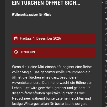
EIN TÜRCHEN ÖFFNET SICH…
t
Weihnachtszauber für Minis
Freitag, 4. Dezember 2026
t
15:00 Uhr
z
r
Wenn die kleine Miri einschläft, beginnt eine Reise
voller Magie: Das geheimnisvolle Traummännlein
l
öffnet die Türchen eines ganz besonderen
Adventskalenders. Dahinter erwacht die Bühne zum
r
Leben – es wird gewirbelt, getanzt und gelacht! In
diesem farbenfrohen Spektakel glitzert es wie
Neuschnee, während bunte Laternen leuchten und
lustige Wintergestalten für beste Laune sorgen.