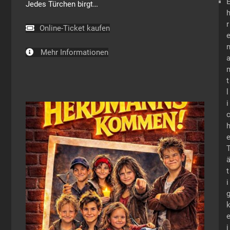
Jedes Türchen birgt…
r
Online-Ticket kaufen
Mehr Informationen
t
l
i
t
i
i