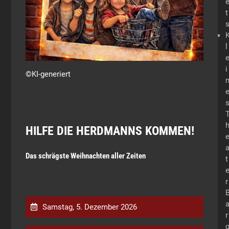
t
l
i
©KI-generiert
HILFE DIE HERDMANNS KOMMEN!
Das schrägste Weihnachten aller Zeiten
t
r
Samstag, 5. Dezember 2026
r