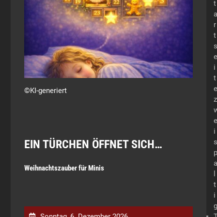
t
r
t
i
t
©KI-generiert
z
i
EIN TÜRCHEN ÖFFNET SICH…
Weihnachtszauber für Minis
l
t
i
Sonntag, 6. Dezember 2026