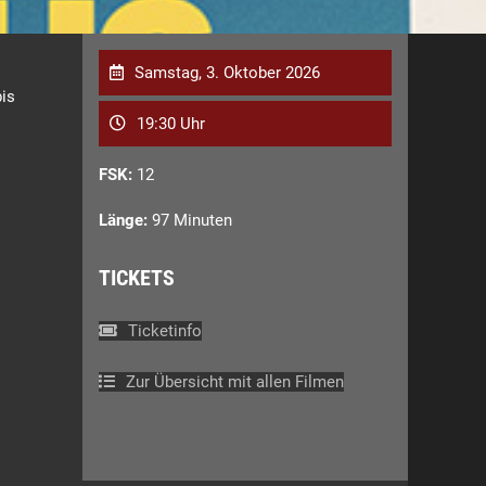
Samstag, 3. Oktober 2026
bis
19:30 Uhr
FSK:
12
Länge:
97 Minuten
TICKETS
Ticketinfo
Zur Übersicht mit allen Filmen