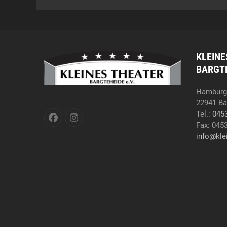
KLEINE
BARGTE
Hamburge
22941 Ba
Tel.:
045
Facebook
Instagram
Fax: 045
info@kle