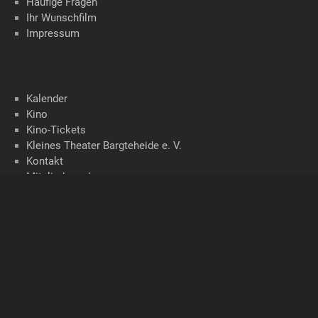
Häufige Fragen
Ihr Wunschfilm
Impressum
Kalender
Kino
Kino-Tickets
Kleines Theater Bargteheide e. V.
Kontakt
Mitglied werden
Newsletter
Programm per Download
Spielplan
Startseite
Startseite zweispaltig
Tickets