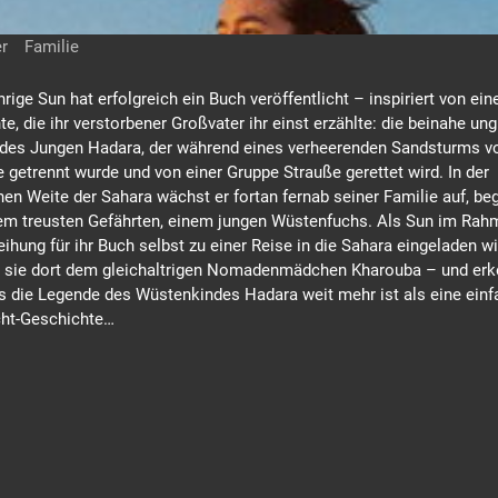
r
Familie
hrige Sun hat erfolgreich ein Buch veröffentlicht – inspiriert von ein
e, die ihr verstorbener Großvater ihr einst erzählte: die beinahe un
des Jungen Hadara, der während eines verheerenden Sandsturms vo
getrennt wurde und von einer Gruppe Strauße gerettet wird. In der
hen Weite der Sahara wächst er fortan fernab seiner Familie auf, beg
em treusten Gefährten, einem jungen Wüstenfuchs. Als Sun im Rah
eihung für ihr Buch selbst zu einer Reise in die Sahara eingeladen wi
 sie dort dem gleichaltrigen Nomadenmädchen Kharouba – und erk
ss die Legende des Wüstenkindes Hadara weit mehr ist als eine ein
ht-Geschichte…