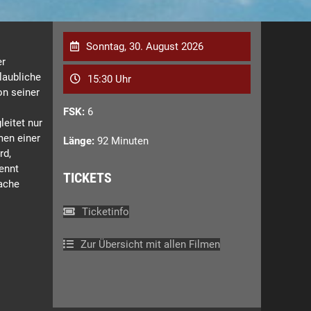
Sonntag, 30. August 2026
er
glaubliche
15:30 Uhr
n seiner
FSK:
6
leitet nur
men einer
Länge:
92 Minuten
rd,
ennt
TICKETS
fache
Ticketinfo
Zur Übersicht mit allen Filmen