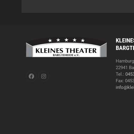
KLEINE
BARGTE
Hamburge
22941 Ba
Tel.:
045
Facebook
Instagram
Fax: 045
info@kle