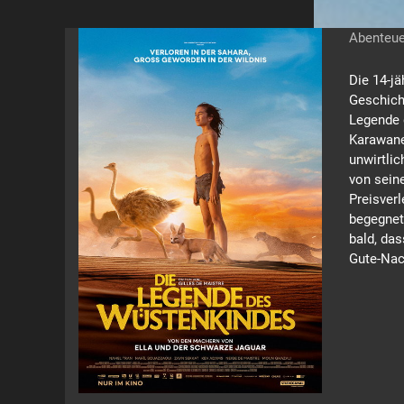
Abenteue
Die 14-jä
Geschicht
Legende 
Karawane 
unwirtlic
von sein
Preisverl
begegnet
bald, da
Gute-Nac