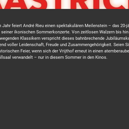
 Jahr feiert André Rieu einen spektakulären Meilenstein – das 20-j
 seiner ikonischen Sommerkonzerte. Von zeitlosen Walzern bis hin
wegenden Klassikern verspricht dieses bahnbrechende Jubiläumsk
end voller Leidenschaft, Freude und Zusammengehörigkeit. Seien Si
storischen Feier, wenn sich der Vrijthof erneut in einen atemberaub
ballsaal verwandelt – nur in diesem Sommer in den Kinos.