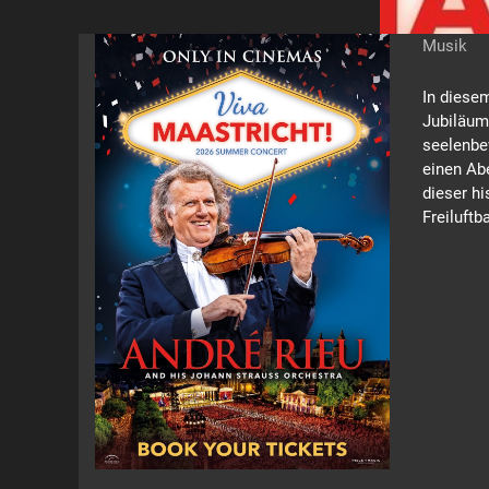
Musik
In diesem
Jubiläum
seelenbe
einen Ab
dieser hi
Freiluft