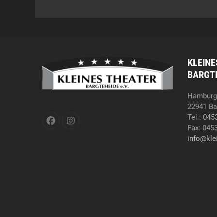
KLEINE
BARGTE
Hamburge
22941 Ba
Tel.:
045
Facebook
Instagram
Fax: 045
info@kle